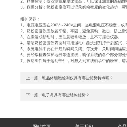
2、精度控制：仪器测量精度比较高，可以保证测量的准确性
3、数据分析：奶粉密度仪可以记录奶粉密度的变化趋势，帮
维护保养：
1、电源电压应在200V～240V之间，当电源电压不稳定，
2、奶粉密度仪应放置平稳、牢固，避免震动、敲击、防止滑
3、在搬运或移动时，应注意轻拿轻放，且不可撞击仪器。
4、清洁奶粉密度仪表面时可用湿毛巾蘸洗涤剂拧干后擦拭，
5、系统电源不要在开启后瞬间关闭。每次开、关时间间隔应
6、要经常检查保护地线等连接线，确保系统的各个部分都处
7、振动组件属于运动部件，对溅入到直线轴承中的粉末，请
上一篇：
乳品体细胞检测仪具有哪些优势特点呢？
下一篇：
电子鼻具有哪些结构优势？
网站首页
关于我们
产品