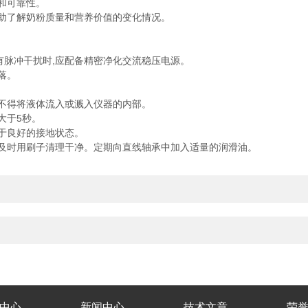
和可靠性。
助了解奶粉质量和营养价值的变化情况。
或有脉冲干扰时,应配备精密净化交流稳压电源。
落。
不得将液体流入或溅入仪器的内部。
大于5秒。
于良好的接地状态。
及时用刷子清理干净。定期向直线轴承中加入适量的润滑油。
中心
新闻中心
技术文章
荣