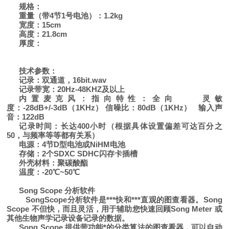
规格：
重量（带4节1号电池）：1.2kg
宽度：15cm
高度：21.8cm
厚度：
技术参数：
记录：双通道，16bit.wav
记录带宽：20Hz-48KHZ及以上
内置麦克风：指向特性：全向 灵敏
度：-28dB+/-3dB（1KHz） 信噪比：80dB（1KHz） 输入声
音：122dB
记录时间：长达400小时（根据具体设置偏差可达百分之
50，与频率等等都有关系）
电源：4节D型电池或NiHM电池
存储：2个SDXC SDHC闪存卡插槽
外壳材料：聚碳酸酯
温度：-20℃~50℃
Song Scope 分析软件
SongScope分析软件是***快和***直观的图查看器。Song
Scope 不但快，而且灵活，用于辅助您快速回顾Song Meter 或
其他生物声学记录设备记录的数据。
Song Scope 提供带功能*的分类算法的图查看器，可以自动