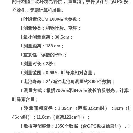
的平均值自动环境光补偿，
重量清，手持设计可与
GPS
接口
立操作，无需计算机辅助
。
l
叶绿素
仪
CM 1000
技术参数：
l
测量种类：植物叶片、草坪
；
l
最小测量距离：
30.5cm
；
l
测量距离：
183 cm
；
l
重复性：读数的
±5%
；
l
测量时长：
2
秒
；
l
测量范围：
0-999
，叶绿素相对含量
；
l
电池寿命：
2
节碱性电池可测量约
3000
个数据
；
l
测量方式：根据
700nm
和
840nm
波长的反射光，计算相
叶绿素含量
；
l
测量面积直径：
1.35cm
（距离
3.5cm
时）；
3cm
（距
46cm
时）；
11.8cm
（距离
122cm
时）
；
l
数据存储容量：
1350
个数据（含
GPS
数据信息时），
32