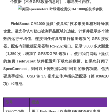
个数据（不含
GPS
数据信息时），非易失性内存。
FieldScout CM1000
提供
“
傻瓜式
"
技术来测量相对叶绿素
含量。激光导轨勾勒出被测样品区域的边缘。计算并显示多个读
数的运行平均值。连接到任何具有串行输出选项的
GPS
接收
器。配备内部数据记录器和
RS-232
端口。记录
3,000
多次测量
（
1,350
次，增加了
GPS/DGPS
选项）。使用我们网站上提供
的免费
FieldScout
软件配置和下载您的数据。如果您订阅了
SpecConnect
，则可以上传数据以利用可用的报告功能。包括
硬质手提箱、
USB
转
3.5
毫米立体声插头适配器（第
#3661U
项）和电池。
型号
描述
2950CV5型
用于
FieldScout 仪表的 GPS/DGPS 电缆