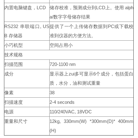
内置电脑键盘，LCD
储存校准，预测成分到LCD上。使用 alph
a/数字字母储存结果
RS232
串联端口, US
提供了一个上传储存数据到PC或下载校
B 存储器
准到仪器的方便方法。
小巧机型
空间占用小
技术规格
扫描范围
720-1100 nm
成分
显示器上zui多可显示6个成分，包括蛋白
质，水分，油和测试重量
像素
38
扫描速度
2-4 seconds
电源
110/240VAC, 18VDC
重量和尺寸
12kg, 330mm(W) *300mm(D)* 400mm
(H)