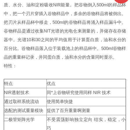
质、水分、油和淀粉吸收
NIR
能量。把谷物倒入
500ml
的样品杯
中，把一个刃片穿插入谷物样品中，多余的谷物样品将被倒出。
把刃片从样品杯中移走，
500ml
的谷物样品将涌入样品漏斗中。
谷物样品是通过收集
NIT
光谱的光电仓来测量的，并储存在存储
器中。光谱
10
和
30
之间的平均值用于计算蛋白质，油和水分的
百分比。谷物样品落入位于装载池上的样品杯中。
500ml
谷物样
品的重量杯记录，并同蛋白质，油和水分的含量同时显示。
特性：
特点
优点
NIR
透射技术
同*上谷物研究使用同样 NIR 技术
通过取样系统流动
使用简单快捷
选配的测试重量模块
提供了百升重量啊测量
二极管矩阵光学
不受震荡影响独立定向 结实，稳定，小
巧