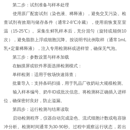
第二步：试剂准备与样本处理
使用原厂配套试剂（染色液、稀释液），避免交叉污染。检
查试剂有效期与储存条件（通常2-8℃冷藏），使用前恢复至室
温（15-25℃）。采集生鲜乳样本后，充分混匀（旋转或颠倒10
次），避免脂肪上浮或细胞沉降。按说明书比例取样（通常1mL
乳+定量稀释液），注入专用检测杯或进样管，确保无气泡。
第三步：参数设置与样本加载
在触摸屏或软件界面选择检测模式：
单样检测：适用于牧场快速筛查；
批量导入：支持条码扫描，用于乳品厂收奶站大规模检测。
输入样本编号、奶牛ID或批次信息。将检测杯正确插入进样
位，确保密封良好，防止溢漏。
第四步：运行检测与结果读取
启动检测程序，仪器自动完成染色、流式细胞计数或电容脉
冲分析。检测时间通常为30-90秒。过程中观察运行状态，若出