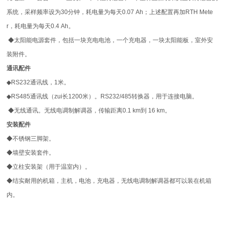
系统，采样频率设为
30
分钟，耗电量为每天
0.07 Ah
；上述配置再加
RTH Mete
r
，耗电量为每天
0.4 Ah
。
◆
太阳能电源套件，包括一块充电电池，一个充电器，一块太阳能板，室外安
装附件。
通讯配件
◆
RS232
通讯
线，
1
米
。
◆
RS485
通讯线
（zui长
1200
米
）。
RS232/485
转换器，用于连接电脑。
◆
无线通讯。无线电调制解调器，传输距离
0.1 km
到
16 km
。
安装配件
◆
不锈钢三脚架。
◆
墙壁安装套件。
◆
立柱安装架（用于温室内）。
◆
结实耐用的机箱，主机，电池，充电器，无线电调制解调器都可以装在机箱
内。