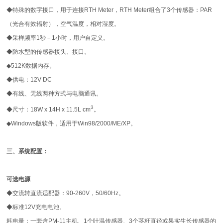
◆
特殊的数字接口，用于连接
RTH Meter
，
RTH Meter
组合了
3
个传感器：
PAR
（光合有效辐射），空气温度，相对湿度。
◆
采样频率
1
秒－
1
小时，用户自定义。
◆
防水型的传感器接头、接口。
◆
512K
数据内存。
◆
供电：
12V
DC
◆
有线、无线两种方式与电脑通讯。
3
◆
尺寸：
18W x 14H x 11.5L cm
。
◆
Windows
版软件，适用于
Win98/2000/ME/XP
。
三、
系统配置：
可选电源
◆
交流转直流适配器：
90-260V
，
50/60Hz
。
◆
标准
12V
充电电池。
耗电量：一套含
PM-11
主机、
1
个叶温传感器、
3
个茎杆直径或果实生长传感器的