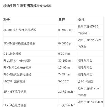
植物生理生态监测系统
可选传感器
种类
量程
备注
适用于直径
5-25 m
SD-5M
茎杆微变化传感器
0- 5000
μ
m
m
的茎杆
适用于直径
2-7 cm
SD-6M
茎杆微变化传感器
0- 5000
μ
m
的茎杆
DE-1M
测树器
0-10 mm
FI-LM
果实生长传感器
30-160 mm
测球形果实
FI-MM
果实生长传感器
15- 90 mm
测球形果实
FI-SM
果实生长传感器
7- 45 mm
测球形果实
LT-2M
叶温传感器
5-50 ?C
含
2
个传感器
适用于直径
1-5mm
SF-4M
茎流传感器
zui大
3 ml/h *
的茎杆
适用于直径
4-10mm
SF-5M
茎流传感器
zui大
3 ml/h *