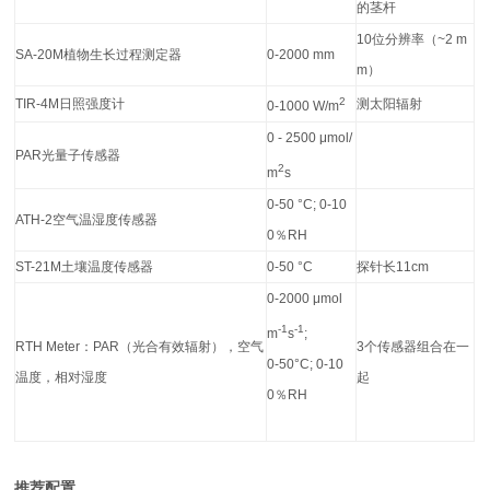
的茎杆
10
位分辨率
（~2 m
SA-20M
植物生长过程测定器
0-2000 mm
m）
2
TIR-4M
日照强度计
测太阳辐射
0-1000 W/m
0 - 2500 μmol/
PAR
光量子传感器
2
m
s
0-50 °C; 0-10
ATH-2
空气温湿度传感器
0％RH
ST-21M
土壤温度传感器
0-50 °C
探针长
11cm
0-2000 μmol
-1
-1
m
s
;
RTH Meter
：
PAR
（光合有效辐射），空气
3
个传感器组合在一
0-50°C; 0-10
温度，相对湿度
起
0％RH
推荐配置