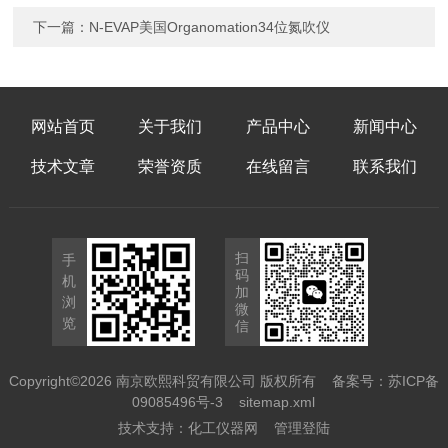
下一篇：
N-EVAP美国Organomation34位氮吹仪
网站首页
关于我们
产品中心
新闻中心
技术文章
荣誉资质
在线留言
联系我们
扫
手
码
机
加
浏
微
览
信
Copyright©2026 南京欧熙科贸有限公司 版权所有
备案号：苏ICP备
09085496号-3
sitemap.xml
技术支持：
化工仪器网
管理登陆