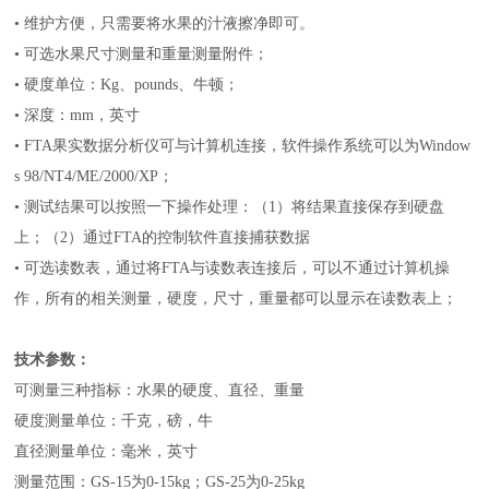
•
维护方便，只需要将水果的汁液擦净即可。
•
可选水果尺寸测量和重量测量附件；
•
硬度单位：
Kg
、
pounds
、牛顿；
•
深度：
mm
，英寸
• FTA
果实数据分析仪可与计算机连接，软件操作系统可以为
Window
s 98/NT4/ME/2000/XP
；
•
测试结果可以按照一下操作处理：（
1
）将结果直接保存到硬盘
上；（
2
）通过
FTA
的控制软件直接捕获数据
•
可选读数表，通过将
FTA
与读数表连接后，可以不通过计算机操
作，所有的相关测量，硬度，尺寸，重量都可以显示在读数表上；
技术参数：
可测量三种指标：水果的硬度、直径、重量
硬度测量单位：千克，磅，牛
直径测量单位：毫米，英寸
测量范围：
GS-15
为
0-15kg
；
GS-25
为
0-25kg