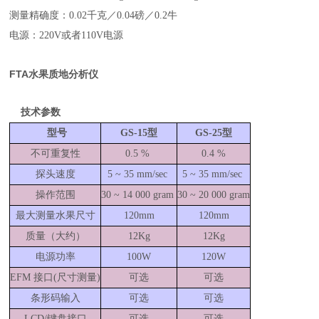
测量精确度：
0.02
千克／
0.04
磅／
0.2
牛
电源：
220V
或者
110V
电源
FTA水果质地分析仪
技术参数
型号
GS-15
型
GS-25
型
不可重复性
0.5 %
0.4 %
探头速度
5 ~ 35 mm/sec
5 ~ 35 mm/sec
操作范围
30 ~ 14 000 gram
30 ~ 20 000 gram
最大测量水果尺寸
120mm
120mm
质量（大约）
12Kg
12Kg
电源功率
100W
120W
EFM
接口
(
尺寸测量
)
可选
可选
条形码输入
可选
可选
LCD/
键盘接口
可选
可选