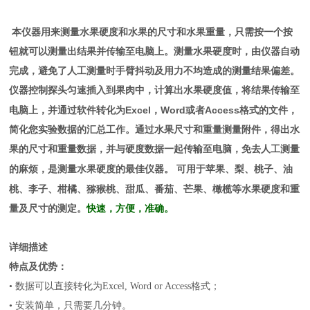
本仪器用来测量水果硬度和水果的尺寸和水果重量，只需按一
个按
钮就可以测量出结果并传输至电脑上。测量水果硬度时，
由仪器自动
完成，避免了人工测量时手臂抖动及用力不均造成
的测量结果偏差。
仪器控制探头匀速插入到果肉中，计算出水
果硬度值，将结果传输至
Excel
Word
Access
电脑上，并通过软件转化为
，
或者
格式的文件，
简化您实验数据的汇总工作。
通过水果尺寸和重量测量附件，得出水
果的尺寸和重量数据，
并与硬度数据一起传输至电脑，免去人工测量
可用于苹果、梨、桃子、油
的麻烦，是测量
水果硬度的最佳仪器。
桃、李子、
柑橘、猕猴桃、甜瓜、番茄、芒果、橄榄等水果硬度和重
量及
尺寸的测定。
快速，方便，准确。
详细描述
特点及优势：
•
数据可以直接转化为
Excel, Word or Access
格式；
•
安装简单，只需要几分钟。