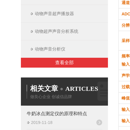
通道
动物声音超声播放器
AD
分辨
动物超声声音分析系统
采样率
动物声音分析仪
频率
查看全部
输入
声学
相关文章
过载
ARTICLES
做良心企业 创诚信品牌
峰值
输入
牛奶冰点测定仪的原理和特点
输入
2019-11-18