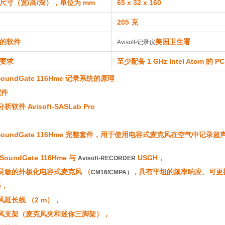
尺寸（宽/高/深），单位为 mm
65 x 32 x 160
205 克
的软件
美国卫生署
Avisoft-记录仪
要求
至少配备 1 GHz Intel Atom 的 PC，
aSoundGate 116Hme 记录系统的原理
配件
析软件 Avisoft-SASLab Pro
raSoundGate 116Hme 完整套件，用于使用电容式麦克风在空气中记录超
aSoundGate 116Hme 与
USGH，
Avisoft-RECORDER
灵敏的外极化电容式麦克风 （
具有平坦的频率响应、可更
CM16/CMPA），
器，
风延长线 （2 m），
风支架（麦克风夹和迷你三脚架），