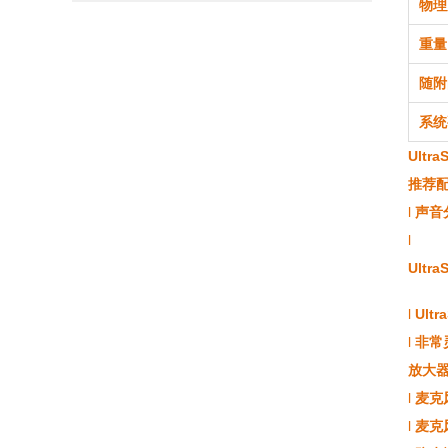
物理
重量
随附
系统
Ultr
推荐
l
声音分
l
Ult
l
Ultr
l
非常
放大
l
麦克
l
麦克