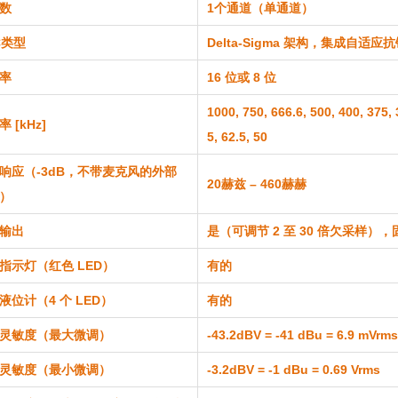
数
1个通道（单通道）
C类型
Delta-Sigma 架构，集成自适
率
16 位或 8 位
1000, 750, 666.6, 500, 400, 375, 
 [kHz]
5, 62.5, 50
响应（-3dB，不带麦克风的外部
20赫兹 – 460赫赫
）
输出
是（可调节 2 至 30 倍欠采样）
指示灯（红色 LED）
有
的
液位计（4 个 LED）
有
的
灵敏度（最大微调）
-43.2dBV = -41 dBu = 6.9 mVrms
灵敏度（最小微调）
-3.2dBV = -1 dBu = 0.69 Vrms