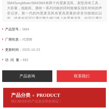
SM4SongMeterSM4SM4有两个内置麦克风，新型排布工具，
大容量，低能耗。拥有一系列功能的同时能够实现长时间的声
音记录。新一代的内置麦克风有更高质量的录音功能相比以
前，或者你还可以通过两个接口接上外置麦克风。你可以通过
电缆连接
产品型号：
SM4
厂商性质：
代理商
更新时间：
2025-10-23
访 问 量：
682
产品咨询
联系我们
产品分类
PRODUCT
我们相信好的产品是信誉的保证！