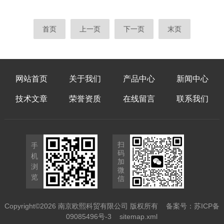
首页
上一页
下一页
末页
网站首页
关于我们
产品中心
新闻中心
技术文章
荣誉资质
在线留言
联系我们
扫
手
码
机
加
浏
微
览
信
Copyright©2026 南京欧熙科贸有限公司 版权所有
备案号：苏ICP备
09085496号-3
sitemap.xml