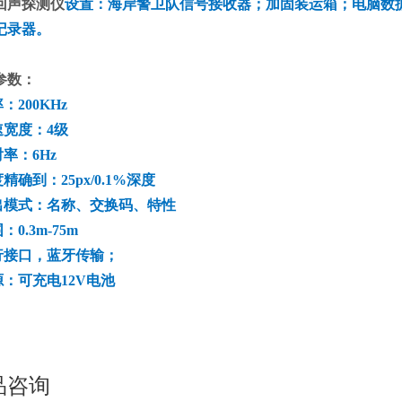
回声探测仪
设置：海岸警卫队信号接收器；加固装运箱；电脑数
记录器。
参数：
率：200KHz
速宽度：4级
射率：6Hz
度精确到：25px/0.1%深度
输出模式：名称、交换码、特性
：0.3m-75m
串行接口，蓝牙传输；
源：可充电12V电池
品咨询