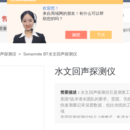
欢迎您！
来自局域网的朋友！有什么可以帮
中售后完整的服务体系
助您的吗？
质量保障
价格合理
服务贴心
微生物降解呼吸仪，
热门关键词：
声探测仪
> Sonarmite BT水文回声探测仪
水文回声探测仪
简要描述：
水文回声探测仪它是调查工
美国*战术潜水团队的要求。坚固、无线的
快速测量记录深度数据，也比传统的工具更
域
美国回声探测仪特点:1便携式、集成水
2适用于任何一种船舶；3无线数据传
4达到IP-65标准