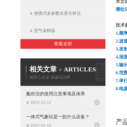
水文
潮位
便携式多参数水质分析仪
技术
空气采样器
1.频
2.波
查看全部
3.发
4.深
5.
相关文章
ARTICLES
6.范围
做良心企业 创诚信品牌
7.
8.电
氮吹仪的使用注意事项及保养
2014-11-12
一体式气象站是一款什么设备？
产
2024-03-14