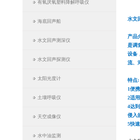
有氧厌氧塑料降解呼吸仪
水文
海底回声船
产品
水文回声测深仪
是调
设备
水文回声探测仪
流、
太阳光度计
特点:
1便
土壤呼吸仪
2适
4达到
侵入
天空成像仪
5快
水中油监测