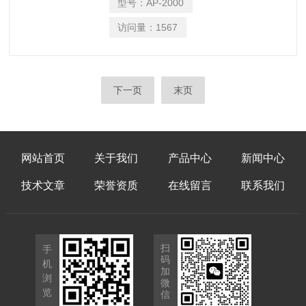
许您向探头添加更多传感器。我们所有的
型号：
AP-2000
探头均由坚硬的海洋级铝制成，经过硬质
访问量：
1567
阳极氧化处理，使其适用于淡水和咸水。
下一页
末页
网站首页
关于我们
产品中心
新闻中心
技术文章
荣誉资质
在线留言
联系我们
扫
手
码
机
加
浏
微
览
信