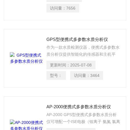
访问量：
7656
GPS型便携式多参数水质分析仪
作为一款水质检测仪器，便携式多参数水
质分析仪提供智能化的传感器和主机平
台，可以现场测量水体温度、深度、
更新时间：
2025-07-08
pH、氧化还原电位（ORP）、溶解氧
（DO）、电导率、TDS、盐度、电阻等
型号：
访问量：
3464
水质多参数指标, 同时记录时间和位置信
息。
AP-2000便携式多参数水质分析仪
AP-2000 GPS型便携式多参数水质分析
仪可增配一个ISE电极（铵离子 氨氮 氯离
子 氟化物 硝酸盐 钙）和一个光学探头