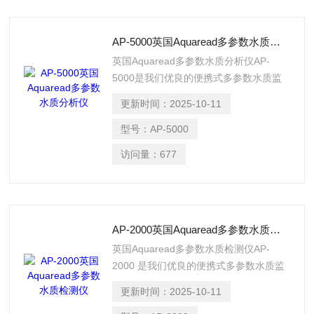
AP-5000英国Aquaread多参数水质分析仪
英国Aquaread多参数水质分析仪AP-
5000是我们优良的便携式多参数水质监
测探头中较大的一款。它配备了一系列标
更新时间：
2025-10-11
准传感器，并且与其较小的对应物非常相
似，它提供了更多定制选项，允许您向探
型号：
AP-5000
头添加额外的传感器。我们所有的探头均
访问量：
677
由坚硬的海洋级铝制成，经过硬质阳极氧
化处理，使其适用于淡水和咸水。
AP-2000英国Aquaread多参数水质检测仪
英国Aquaread多参数水质检测仪AP-
2000 是我们优良的便携式多参数水质监
测探头中较小的一款。它配备了一系列标
更新时间：
2025-10-11
准传感器，它还提供了一些定制选项，允