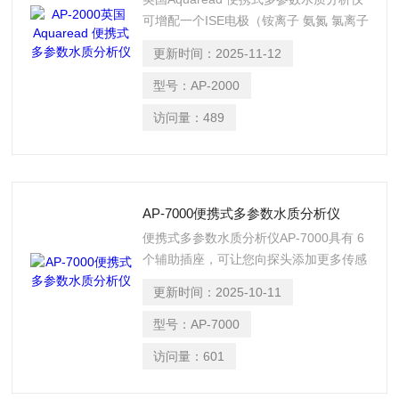
可增配一个ISE电极（铵离子 氨氮 氯离子
氟化物 硝酸盐 钙）和一个光学探头（叶
更新时间：
2025-11-12
绿素 蓝藻 浊度 水中油）可更换成其他参
数等水质多参数指标，均有温度自动补偿
型号：
AP-2000
功能。
访问量：
489
AP-7000便携式多参数水质分析仪
便携式多参数水质分析仪AP-7000具有 6
个辅助插座，可让您向探头添加更多传感
器。插座不受限制，因此您可以将探头与
更新时间：
2025-10-11
我们的离子选择性或光学传感器的任意组
合配合使用。 AP-7000 可通过
型号：
AP-7000
AquaConn 连接器与各种电缆长度一起使
访问量：
601
用。电缆的标准长度有 3、10、20 和
30m。