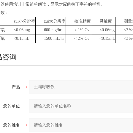
、仪器使用培训非常简单朗读，显示对应的拉丁字符的拼音。
参数：
zui小分辨率
zui大分辨率
校准精度
灵敏度
测量
好氧
<0.06 mg
600 mg/hr
< 1% Cv
<0.06mg
<3％
厌氧
<0.15mL
1500 mL/hr
< 2% Cv
<0.15mL
<3％
品咨询
产品：
您的单位：
您的姓名：