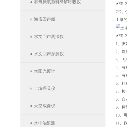
有氧厌氧塑料降解呼吸仪
AER-2
OD
海底回声船
土壤的
AER-2
水文回声测深仪
1、友
2、
水文回声探测仪
3、无
4、有
太阳光度计
5、有
6、耗氧
土壤呼吸仪
7、检测
8、
天空成像仪
9、标
10
水中油监测
11、