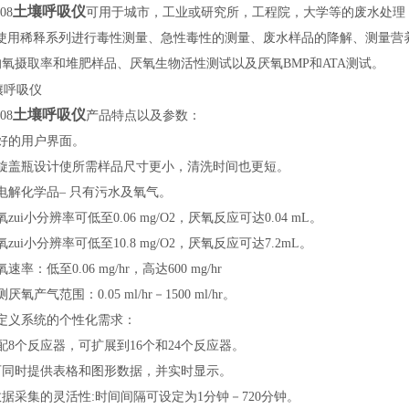
土壤呼吸仪
08
可用于城市，工业或研究所，工程院，大学等的废水处理
、使用稀释系列进行毒性测量、急性毒性的测量、废水样品的降解、测量营
氧摄取率和堆肥样品、厌氧生物活性测试以及厌氧BMP和ATA测试。
土壤呼吸仪
08
产品特点以及参数：
好的用户界面。
螺旋盖瓶设计使所需样品尺寸更小，清洗时间也更短。
电解化学品– 只有污水及氧气。
氧zui小分辨率可低至0.06 mg/O2，厌氧反应可达0.04 mL。
氧zui小分辨率可低至10.8 mg/O2，厌氧反应可达7.2mL。
速率：低至0.06 mg/hr，高达600 mg/hr
厌氧产气范围：0.05 ml/hr－1500 ml/hr。
自定义系统的个性化需求：
配8个反应器，可扩展到16个和24个反应器。
、可同时提供表格和图形数据，并实时显示。
数据采集的灵活性:时间间隔可设定为1分钟－720分钟。