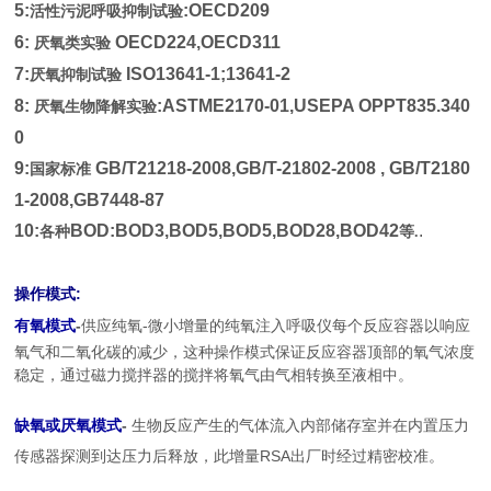
5:
:OECD209
活性污泥呼吸抑制试验
6:
OECD224,OECD311
厌氧类实验
7:
ISO13641-1;13641-2
厌氧抑制试验
8:
:ASTME2170-01,USEPA OPPT835.340
厌氧生物降解实验
0
9:
GB/T21218-2008,GB/T-21802-2008 ,
GB/T2180
国家标准
1-2008,GB7448-87
10:
BOD:BOD3,BOD5,BOD5,BOD28,BOD42
.
各种
等
.
:
操作模式
-
-
有氧模式
供应纯氧
微小增量的纯氧注入呼吸仪每个反应容器以响应
氧气和二氧化碳的减少，这种操作模式保证反应容器顶部的氧气浓度
稳定，通过磁力搅拌器的搅拌将氧气由气相转换至液相中。
-
缺氧或厌氧模式
生物反应产生的气体流入内部储存室并在内置压力
RSA
传感器探测到达压力后释放，此增量
出厂时经过精密校准。