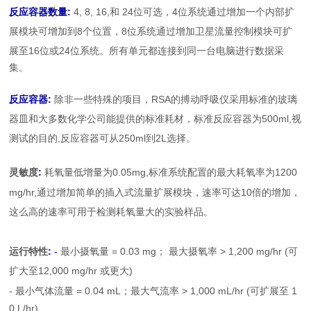
:
4, 8, 16,
24
4
反应容器数量
和
位可选，
位系统通过增加一个内部扩
8
8
展模块可增加到
个位置，
位系统通过增加卫星流量控制模块可扩
16
24
展至
位或
位系统。所有单元都连接到同一台电脑进行数据采
集。
:
RSA
反应容器
除非一些特殊的项目，
的
搏动呼吸仪采用标准的玻璃
500ml,
器皿和大多数化学公司能提供的标准耗材，标准反应容器为
视
,
250ml
2L
测试的目的
反应容器可从
到
选择。
:
0.05mg,
1200
灵敏度
耗氧量低
增量为
标准系统配置的最大耗氧率为
mg/hr,
10
通过增加简单的插入式流量扩展模块，速率可达
倍的增加，
这么高的速率可用于检测耗氧量大的实验样品。
:
-
= 0.0
3
mg
> 1,200 mg/hr
(
运行特性
最小摄氧量
；
最大摄氧率
可
12,000 mg/hr
)
扩大至
或更大
-
= 0.0
4
mL
> 1,000 mL/hr
(
1
最小气体流量
；最大气流率
可扩展至
0 L/hr)