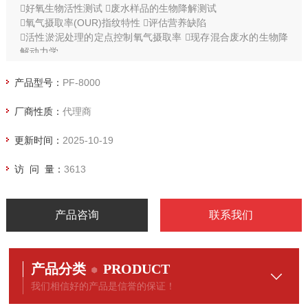
好氧生物活性测试 废水样品的生物降解测试
氧气摄取率(OUR)指纹特性 评估营养缺陷
活性淤泥处理的定点控制氧气摄取率 现存混合废水的生物降
解动力学
测量短期BOD
产品型号：
PF-8000
厂商性质：
代理商
更新时间：
2025-10-19
访 问 量：
3613
产品咨询
联系我们
产品分类
PRODUCT
我们相信好的产品是信誉的保证！