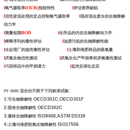
l
(OUR)
l
氧气摄取率
指纹特性
评估营养缺陷
l
l
活性淤泥处理的定点控制氧气摄取率
现存混合废水的生物降解
动力学
l
BOD
l
测量短期
化学品的内在生物降解动力学
l
l
稀释序列的毒性评估
油渍污垢的生物降解性能
l
l
水处理厂的急性毒性评估
土壤和堆肥样品的吸氧量
l
l
厌氧生物活性测试
厌氧生化产甲烷率和厌氧毒性测试
l
污泥样品中的甲烷潜力
l
监控反硝化反应
:
PF-8000 适合但不限于下列标准试验
1:
OECD301C,OECD301F
可生物降解性
2:
OECD302C
固有生物降解性
3:
ISO9408,ASTM D5338
最终生物降解性
4:
ISO17556
土壤与堆肥耗氧生物降解性