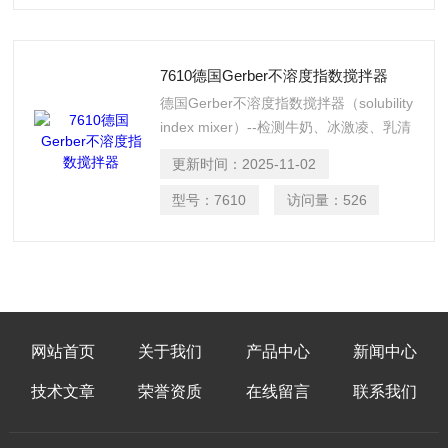
7610德国Gerber不溶度指数搅拌器
德国Gerber不溶度指数搅拌器（solubility
index mixer）--检测牛奶、冰激凌、乳清
等的不溶度指数 符合ADMA和DLG规格
更新时间：
2025-11-02
不锈钢搅拌器 特制马达 可计时 具有连续
运行开关
型号：
7610
访问量：
526
网站首页
关于我们
产品中心
新闻中心
技术文章
荣誉资质
在线留言
联系我们