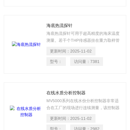
海底热流探针
海底热流探针可用于超高精度的海床温度
测量。若干个THP传感器挂在重力取样管
的不同深度上，可以得到地热梯度值
更新时间：
2025-11-02
型号：
访问量：
7381
在线水质分析控制器
MV5000系列在线水份分析控制器非常适
合在工厂的现场进行连续测量，该控制器
以简单操作和良好的功能性为特征。每个
更新时间：
2025-11-02
MV5000都有一个大尺寸的液晶显示器，
并且具有纯文本菜单结构。并可以配置，
型号：
访问量：
2982