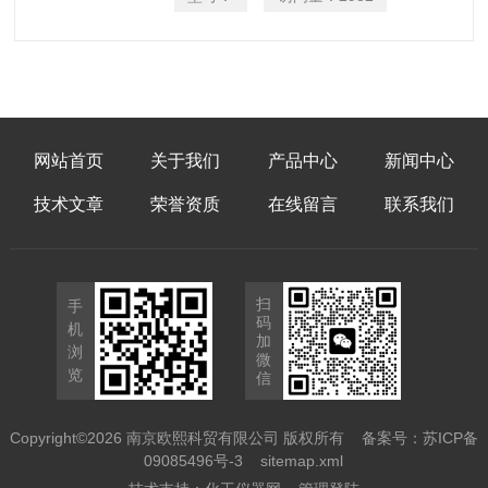
校准，以及通过USB接口直接在电脑上显
示和读出测量值。
网站首页
关于我们
产品中心
新闻中心
技术文章
荣誉资质
在线留言
联系我们
扫
手
码
机
加
浏
微
览
信
Copyright©2026 南京欧熙科贸有限公司 版权所有
备案号：苏ICP备
09085496号-3
sitemap.xml