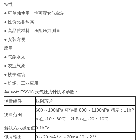
特性：
● 可单独使用，也可配套气象站
● 性价比非常高
● 高品质材料，压阻压力测量
● 安装方便
应用：
● 气象水文
● 农业气象
● 楼宇建筑
● 机场、工业应用
Avisoft ESS16
大气压力计
技术参数：
测量组件
压阻芯片
600 ~ 100hPa 可转换 800 ~ 1100hPa 精度：±1hP
测量范围
a 在 -10 ~ 60℃ ± 2hPa 在 -20 ~ 10℃
解决方式起始值
0.1hPa
讯号输出
0 ~ 20 mA / 4 ~ 20mA / 0 ~ 2 V