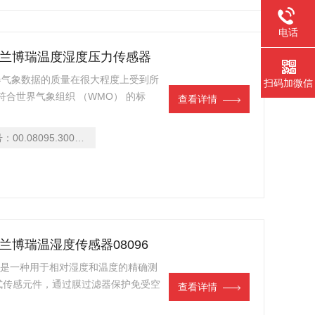
电话
brecht兰博瑞温度湿度压力传感器
传感器气象数据的质量在很大程度上受到所
扫码加微信
器符合世界气象组织 （WMO） 的标
查看详情
开发。
号：
00.08095.300000
echt兰博瑞温湿度传感器08096
096是一种用于相对湿度和温度的精确测
式传感元件，通过膜过滤器保护免受空
查看详情
果处理得当，它可以提供高精度和长期