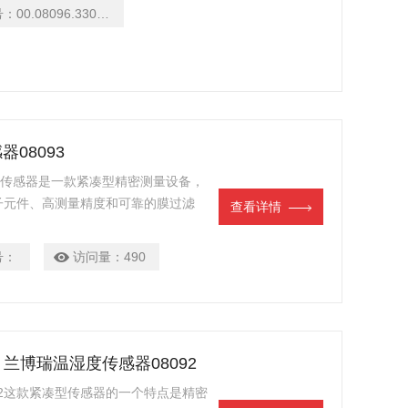
号：
00.08096.330402
器08093
093传感器是一款紧凑型精密测量设备，
子元件、高测量精度和可靠的膜过滤
查看详情
象学和工业中要求苛刻的应用的理想选
定性。
号：
访问量：
490
echt 兰博瑞温湿度传感器08092
8092这款紧凑型传感器的一个特点是精密