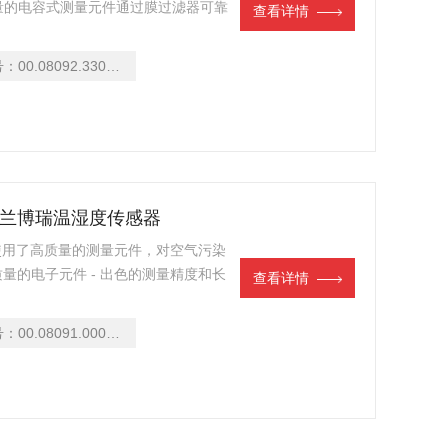
量的电容式测量元件通过膜过滤器可靠
查看详情
象和工业领域的高质量应用而设计。用
器。
号：
00.08092.330402
recht兰博瑞温湿度传感器
由于使用了高质量的测量元件，对空气污染
质量的电子元件 - 出色的测量精度和长
查看详情
别适用于户外各种应用领域的测量。
号：
00.08091.000042