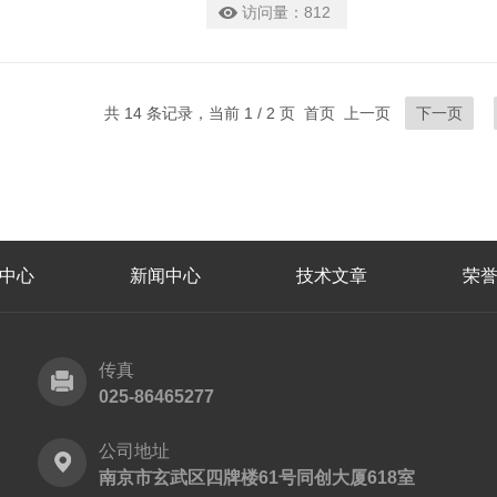
访问量：
812
共 14 条记录，当前 1 / 2 页 首页 上一页
下一页
中心
新闻中心
技术文章
荣
传真
025-86465277
公司地址
南京市玄武区四牌楼61号同创大厦618室