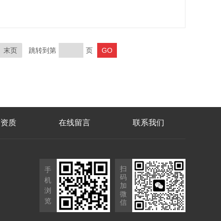
末页
跳转到第
页
誉资质
在线留言
联系我们
扫
手
码
机
加
浏
微
览
信