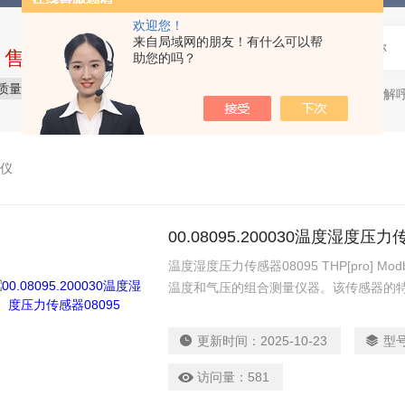
欢迎您！
来自局域网的朋友！有什么可以帮
中售后完整的服务体系
助您的吗？
质量保障
价格合理
服务贴心
微生物降解呼吸仪，
热门关键词：
仪
00.08095.200030温度湿度压力
温度湿度压力传感器08095 THP[pro] 
温度和气压的组合测量仪器。该传感器的
Modbus RTU 接口简化了，传感器的安
更新时间：
2025-10-23
型
访问量：
581