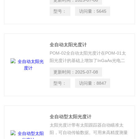
更新时间：
2025-07-08
光色散后的光谱通过某一溶液时，其中某
些波长的光线就会被溶液吸收。
型号：
访问量：
5645
全自动太阳光度计
POM-02全自动太阳光度计在POM-01太
阳光度计的基础上增加了InGaAs光电二
极管，可用于探测近红外光，设备防雨设
更新时间：
2025-07-08
计，工作可靠，环境适应性强。
型号：
访问量：
8847
全自动型太阳光度计
太阳光度计带有太阳跟踪器自动瞄准太
阳，可自动传输数据。可用来高精度测量