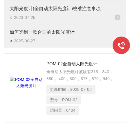
太阳光度计(全自动太阳光度计)校准注意事项
2023-07-25
如何选到一款合适的太阳光度计
2025-06-27
POM-02全自动太阳光度计
全自动太阳光度计波段有315，340，
380， 400，500，675，870，940，
1020,1627,2200 nm有11种滤光片，用
更新时间：
2025-07-08
于大气和环境监测，气溶胶光学厚度，浑
浊度测量，粒子谱分布，气溶胶物理和光
型号：
POM-02
学特性研究，卫星定标和辐射校正，大气
访问量：
6404
污染高峰预报。