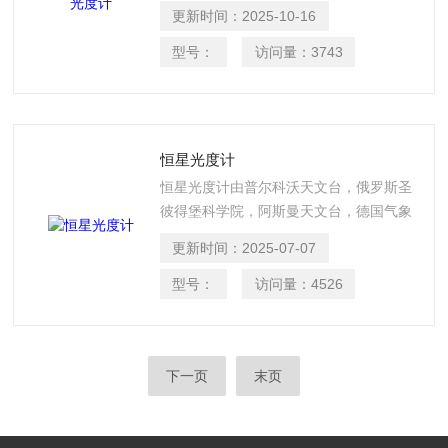
野外太阳和天空辐射情况，进而大气汽溶
更新时间：
2025-10-16
胶，水汽，臭氧等成分的特性。
型号：
访问量：
3743
恒星光度计
恒星光度计由普尔科沃天文台，俄罗斯圣
彼得堡科学院，阿斯曼天文台，德国气象
局和德国阿尔弗雷德韦格纳研究所共同研
更新时间：
2025-07-07
发而成，主要用于测量恒星的光谱能量分
布，来推算大气气溶胶、水汽、臭氧等成
型号：
访问量：
4526
分的特性，用于大气环境监测，卫星校
正，极地和海洋研究。该仪器已在俄罗
斯，德国，葡萄牙和斯匹次卑尔根群岛成
下一页
末页
功运行。该仪器可用于夜间自动测试大气
气溶胶光学厚度并进行数据分析，弥补了
太阳光度计的不足。