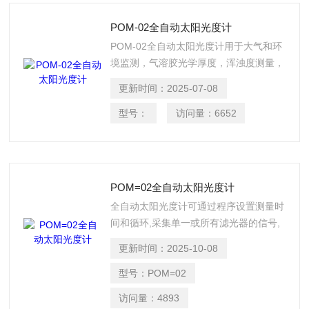
POM-02全自动太阳光度计
POM-02全自动太阳光度计用于大气和环
境监测，气溶胶光学厚度，浑浊度测量，
粒子谱分布，气溶胶物理和光学特性研
更新时间：
2025-07-08
究，卫星定标和辐射校正，大气污染高。
型号：
访问量：
6652
POM=02全自动太阳光度计
全自动太阳光度计可通过程序设置测量时
间和循环,采集单一或所有滤光器的信号,
单个光学信号系统和探测器可提供高的稳
更新时间：
2025-10-08
定性,*的太阳跟踪器测量直接辐射,跟踪器
带自动修正功能的太阳传感器.
型号：
POM=02
访问量：
4893