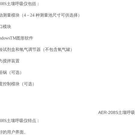
-208S土壤呼吸仪包括：
动测量模块（4－24 种测量池尺寸可供选择）
口模块
ndowsTM图形软件
实验试剂盒和氧气调节器（不包含氧气罐）
力搅拌装置
浴锅（可选）
温度控制模块（可选）
AER-208S土壤呼
-208S土壤呼吸仪特点：
好的用户界面。