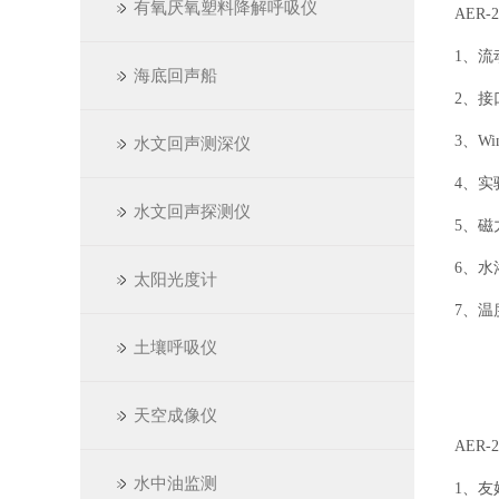
有氧厌氧塑料降解呼吸仪
AER
1、流
海底回声船
2、接
3、Wi
水文回声测深仪
4、
水文回声探测仪
5、磁
6、水
太阳光度计
7、
土壤呼吸仪
天空成像仪
AER
水中油监测
1、友