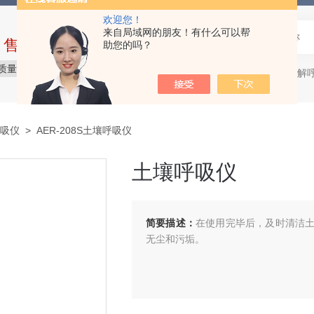
欢迎您！
来自局域网的朋友！有什么可以帮
中售后完整的服务体系
助您的吗？
质量保障
价格合理
服务贴心
微生物降解呼吸仪，
热门关键词：
吸仪
> AER-208S土壤呼吸仪
土壤呼吸仪
简要描述：
在使用完毕后，及时清洁
无尘和污垢。