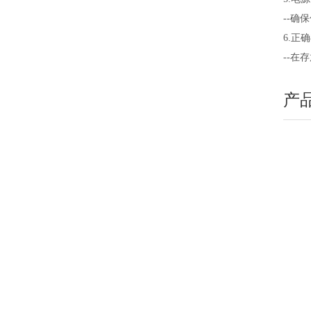
--
6.正
--
产