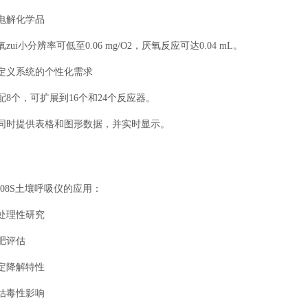
电解化学品
氧zui小分辨率可低至0.06 mg/O2，厌氧反应可达0.04 mL。
自定义系统的个性化需求
配8个，可扩展到16个和24个反应器。
可同时提供表格和图形数据，并实时显示。
-208S土壤呼吸仪的应用：
处理性研究
肥评估
定降解特性
估毒性影响