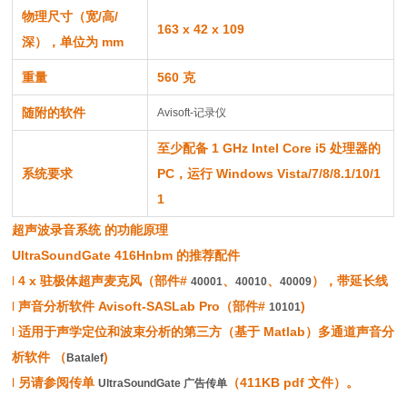
物理尺寸（宽/高/
163 x 42 x 109
深），单位为 mm
重量
560 克
随附的软件
Avisoft-记录仪
至少配备 1 GHz Intel Core i5 处理器的
系统要求
PC，运行 Windows Vista/7/8/8.1/10/1
1
超声波录音系统 的功能原理
UltraSoundGate 416Hnbm 的推荐配件
l
4 x 驻极体超声麦克风（部件#
、
、
），带延长线
40001
40010
40009
l
声音分析软件 Avisoft-SASLab Pro（部件#
)
10101
l
适用于声学定位和波束分析的第三方（基于 Matlab）多通道声音分
析软件 （
)
Batalef
l
另请参阅传单
（411KB pdf 文件）。
UltraSoundGate 广告传单