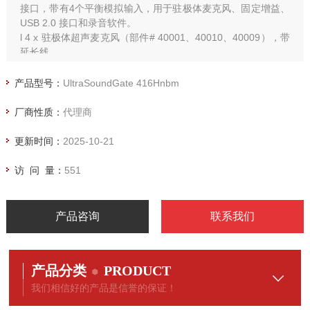
接口，带有4个平衡模拟输入，用于驻极体麦克风、固定增益、
USB 2.0 接口和录音软件。
l 4 x 驻极体超声麦克风（部件# 40001、40010、40009），带
延长线
l 声音分析软件 Avisoft-SASLab Pro（部件# 10101)
l 适用于声学定位和波束分析的第三方（基于 Matlab）多通道声
产品型号：
UltraSoundGate 416Hnbm
音分析软件 （Batalef
厂商性质：
代理商
更新时间：
2025-10-21
访 问 量：
551
产品咨询
联系我们
产品分类
PRODUCT
我们相信好的产品是信誉的保证！