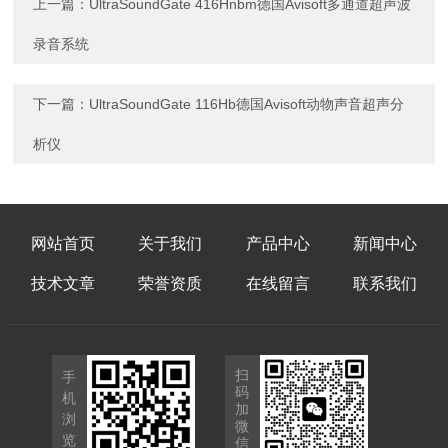
上一篇：
UltraSoundGate 416Hnbm德国Avisoft多通道超声波
录音系统
下一篇：
UltraSoundGate 116Hb德国Avisoft动物声音超声分
析仪
网站首页
关于我们
产品中心
新闻中心
技术文章
荣誉资质
在线留言
联系我们
扫
手
码
机
加
浏
微
览
信