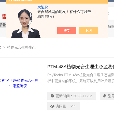
欢迎您！
来自局域网的朋友！有什么可以帮
中售后完整的服务体系
助您的吗？
质量保障
价格合理
服务贴心
微生物降解呼吸仪，
热门关键词：
仪
>
植物光合生理生态
PTM-48A植物光合生理生态监测
PhyTechs PTM-48A植物光合生理
析中更复杂的系统。系统可以利用叶片温
实生长传感器等，来连续监测并记录完整
更新时间：
2025-11-12
型
访问量：
544