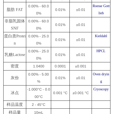
0.00% - 60.0
Roesse Gott
脂肪
FAT
0.01%
±0.01
0%
lieb
非脂乳固体
0.00% - 60.0
0.01%
±0.01
S
NF
0%
蛋白质Protei
0.00% - 25.0
Kieldahl
0.01%
±0.01
n
0%
0.00% - 25.0
HPCL
乳糖Lactose
0.01%
±0.01
0%
密度
1.0400
0
0001
±0
001
.
.
0.00% - 5.00
Oven dryin
灰份
0.01%
±0.01
%
g
-1.000°C - 0
0
Cryoscopy
.
冰点
0.001 °C
±0.001 °C
00°C
样品温度
2 - 45°C
样品量
10mL