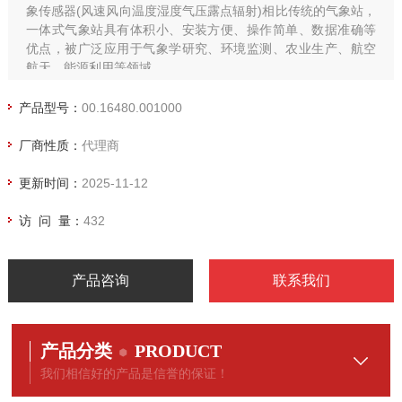
象传感器(风速风向温度湿度气压露点辐射)相比传统的气象站，
一体式气象站具有体积小、安装方便、操作简单、数据准确等
优点，被广泛应用于气象学研究、环境监测、农业生产、航空
航天、能源利用等领域。
产品型号：
00.16480.001000
厂商性质：
代理商
更新时间：
2025-11-12
访 问 量：
432
产品咨询
联系我们
产品分类
PRODUCT
我们相信好的产品是信誉的保证！